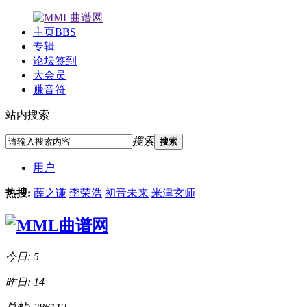
主页
BBS
专辑
论坛签到
大会员
赚音符
站内搜索
搜索
搜索
用户
热搜:
薛之谦
李荣浩
初音未来
米津玄师
今日: 5
昨日: 14