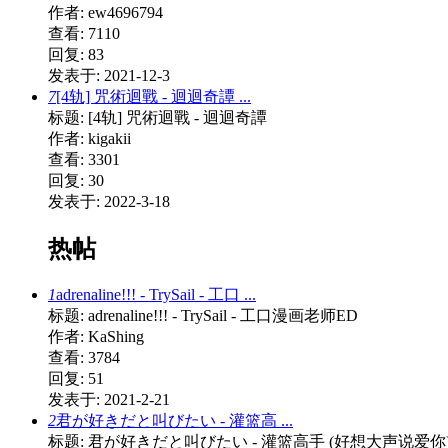
作者: ew4696794
查看: 7110
回复: 83
发表于: 2021-12-3
7
[4轨] 咒術迴戰 - 迴迴奇譚 ...
标题: [4轨] 咒術迴戰 - 迴迴奇譚
作者: kigakii
查看: 3301
回复: 30
发表于: 2022-3-18
热帖
1
adrenaline!!! - TrySail - 工口 ...
标题: adrenaline!!! - TrySail - 工口漫画老师ED
作者: KaShing
查看: 3784
回复: 51
发表于: 2021-2-21
2
君が好きだと叫びたい - 灌篮高 ...
标题: 君が好きだと叫びたい - 灌篮高手 (好想大声说爱你