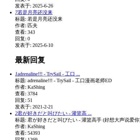
发表于: 2025-6-26
7
若是月亮还没来
标题: 若是月亮还没来
作者: 匹夫
查看: 343
回复: 0
发表于: 2025-6-10
最新回复
1
adrenaline!!! - TrySail - 工口 ...
标题: adrenaline!!! - TrySail - 工口漫画老师ED
作者: KaShing
查看: 3784
回复: 51
发表于: 2021-2-21
2
君が好きだと叫びたい - 灌篮高 ...
标题: 君が好きだと叫びたい - 灌篮高手 (好想大声说爱你
作者: KaShing
查看: 54393
回复: 1269